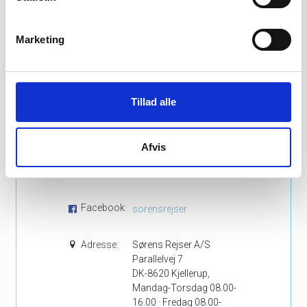
Marketing
Vis alle rejser
Tillad alle
Kontakt os
Telefon:
86 88 18 17
Afvis
E-mail:
booking@sorensrejser.dk
Facebook:
sorensrejser
Adresse:
Sørens Rejser A/S
Parallelvej 7
DK-8620 Kjellerup,
Mandag-Torsdag 08.00-
16.00 · Fredag 08.00-