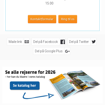
15.00
Kontaktformular
Ring til os
Maile link
Del på Facebook
Del på Twitter
Del på Google Plus
Følg os på