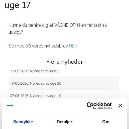
uge 17
Kunne du tænke dig at VÅGNE OP til en fantastisk
udsigt?
Se med på vores nyhedsbrev
HER
Flere nyheder
20-05-2026:
Nyhedsbrev uge 21
13-05-2026:
Nyhedsbrev uge 20
07-05-2026:
Nyhedsbrev uge 19
17-12-2025:
Katalog 2026
10-12-2025:
Prisbasker - Fuerteventura
Samtykke
Detaljer
Om