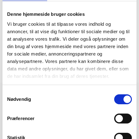
11-11-2025:
Hygge ved Østersøen
Denne hjemmeside bruger cookies
29-10-2025:
Rejseforedrag 19/11-2025
Vi bruger cookies til at tilpasse vores indhold og
08-10-2025:
Rejseforedrag 8. oktober 2025
annoncer, til at vise dig funktioner til sociale medier og til
at analysere vores trafik. Vi deler også oplysninger om
19-08-2025:
Gran Canaria 10. januar 2026
din brug af vores hjemmeside med vores partnere inden
for sociale medier, annonceringspartnere og
16-07-2025:
Nyhedsbrev uge 29
analysepartnere. Vores partnere kan kombinere disse
data med andre oplysninger, du har givet dem, eller som
Flere nyheder
de har indsamlet fra din brug af deres tjenester.
Samtykkevalg
Rejsekalender
Nødvendig
17/4
Præferencer
Strikkeferie ved Lago Maggiore - Italien
Fra 9.499,-
Statistik