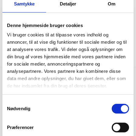
29-10-2025:
Rejseforedrag 19/11-2025
Samtykke
Detaljer
Om
08-10-2025:
Rejseforedrag 8. oktober 2025
Denne hjemmeside bruger cookies
19-08-2025:
Gran Canaria 10. januar 2026
Vi bruger cookies til at tilpasse vores indhold og
16-07-2025:
Nyhedsbrev uge 29
annoncer, til at vise dig funktioner til sociale medier og til
at analysere vores trafik. Vi deler også oplysninger om
Flere nyheder
din brug af vores hjemmeside med vores partnere inden
for sociale medier, annonceringspartnere og
analysepartnere. Vores partnere kan kombinere disse
Rejsekalender
data med andre oplysninger, du har givet dem, eller som
de har indsamlet fra din brug af deres tjenester.
8/8
Samtykkevalg
Nødvendig
Sørens Unikke - Cirkusrevyen med GULDPAKKEN
Fra 3.695,-
Præferencer