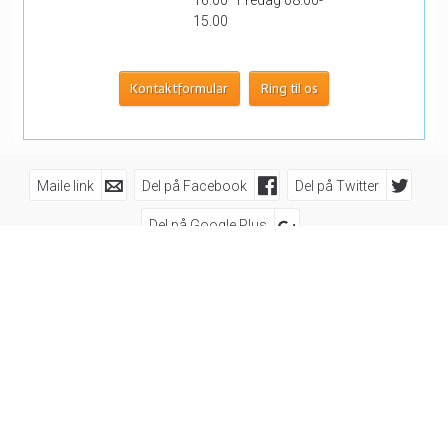
15.00
Kontaktformular
Ring til os
Maile link
Del på Facebook
Del på Twitter
Del på Google Plus
Følg os på