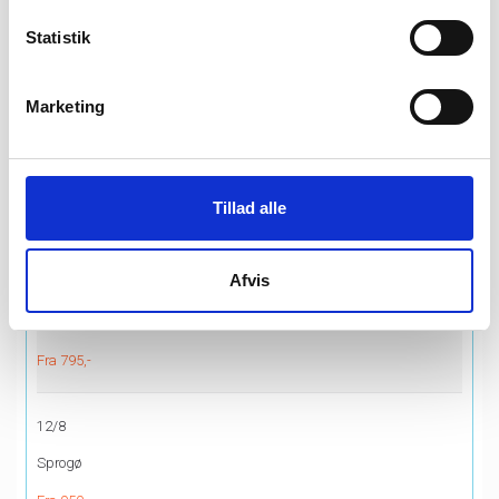
9/8
Statistik
Schweiz - Bernina Express - ad verdens stejleste jernbanespor
Fra 11.595,-
Marketing
10/8
Norge - Fjordlandet
Tillad alle
Fra 11.795,-
Afvis
11/8
Ud i det blå
Fra 795,-
12/8
Sprogø