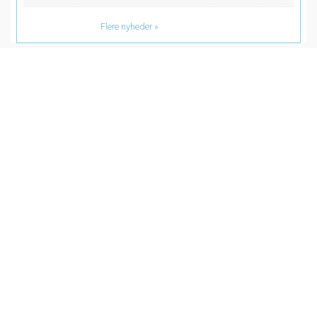
Flere nyheder
Maile link
Del på Facebook
Del på Twitter
Del på Google Plus
Følg os på