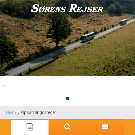
.
Hjem
»
Opsamlingssteder