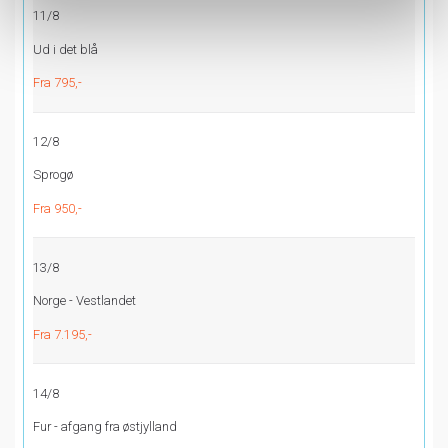
11/8
Ud i det blå
Fra 795,-
12/8
Sprogø
Fra 950,-
13/8
Norge - Vestlandet
Fra 7.195,-
14/8
Fur - afgang fra østjylland