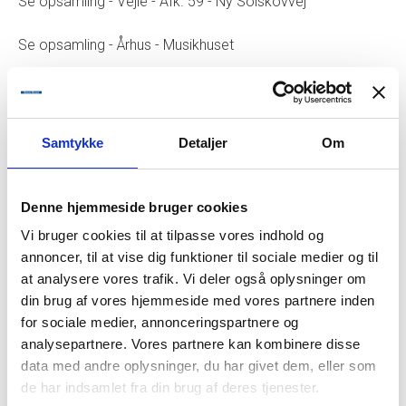
Se opsamling - Vejle - Afk. 59 - Ny Solskovvej
Se opsamling - Århus - Musikhuset
Se opsamling - Viby Torv
Se opsamling - Skanderborg - Banegården
Samtykke
Detaljer
Om
Se opsamling - Randers - Afk. 40 - Samkørselsplads -
Viborgvej
Denne hjemmeside bruger cookies
Se opsamling - Viborg - Eksercerpladsen
Vi bruger cookies til at tilpasse vores indhold og
annoncer, til at vise dig funktioner til sociale medier og til
at analysere vores trafik. Vi deler også oplysninger om
Se opsamling - Kjellerup - Sørens Rejser, Parallelvej 7
din brug af vores hjemmeside med vores partnere inden
for sociale medier, annonceringspartnere og
Se opsamling - Silkeborg - Jysk Arena v/p-plads
analysepartnere. Vores partnere kan kombinere disse
data med andre oplysninger, du har givet dem, eller som
de har indsamlet fra din brug af deres tjenester.
Se opsamling - Horsens - Lund - Afk. 56 -