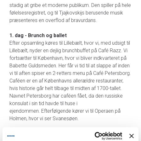
stadig at gribe et moderne publikum. Den spiller på hele
følelsesregistret, og til Tjajkovskijs berusende musik
præsenteres en overflod af bravurdans.
1. dag - Brunch og ballet
Efter opsamling køres til Lillebælt, hvor vi, med udsigt til
Lillebælt, nyder en dejlig brunchbuffet på Café Razz. Vi
fortsætter til København, hvor vi bliver indkvarteret på
Babette Guldsmeden. Her får vi tid til at slappe af inden
vi til aften spiser en 2-retters menu på Café Petersborg.
Caféen er en af Københavns allerældre restauranter,
hvis historie går helt tilbage til midten af 1700-tallet.
Navnet Petersborg har caféen fået, da den russiske
konsulat i sin tid havde til huse i
ejendommen. Efterfølgende kører vi til Operaen på
Holmen, hvor vi ser Svanesøen.
Forestilling tager 2 timer og 30 minutter inkl. én