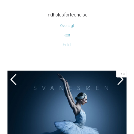
Indholdsfortegnelse
Oversigt
Kort
Hotel
1
3