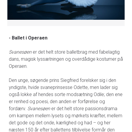
- Ballet i Operaen
Svanesøen
er det helt store balletbrag med fabelagtig
dans, magisk lyssætningen og overdådige kostumer på
Operaen.
Den unge, søgende prins Siegfried forelsker sig i den
yndigste, hvide svaneprinsesse Odette, men lader sig
også lokke af hendes sorte modsætning Odile; den ene
er renhed og poesi, den anden er forførelse og
fordærv.
Svanesøen
er det helt store passionsdrama
om kampen mellem lysets og mørkets kræfter, mel­lem
det gode og det onde, kærlighed og had – og her
næsten 150 år efter ballettens tilblivelse formår den