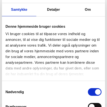
pause
Samtykke
Detaljer
Om
2. dag - Den Sorte Diamant
Vi får morgenbuffet på hotellet. Herefter skal vi på
rundvisning i Den Sorte Diamant, som er Det Kgl.
Denne hjemmeside bruger cookies
Biblioteks kulturhus i København. Den Sorte Diamant
Vi bruger cookies til at tilpasse vores indhold og
åbnede i 1999, og er bygget sammen med den
annoncer, til at vise dig funktioner til sociale medier og til
oprindelige biblioteksbygning fra 1906. Efter
at analysere vores trafik. Vi deler også oplysninger om
rundvisningen får vi tid på egen hånd til frokost i byen
din brug af vores hjemmeside med vores partnere inden
inden vi hen ad eftermiddagen kører retur mod Jylland.
for sociale medier, annonceringspartnere og
analysepartnere. Vores partnere kan kombinere disse
data med andre oplysninger, du har givet dem, eller som
Status:
de har indsamlet fra din brug af deres tjenester.
Udsolgt
Samtykkevalg
Nødvendig
Kontakt os
Præferencer