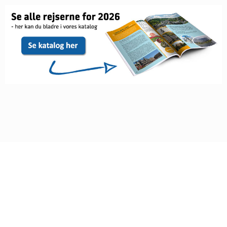
Sørens Rejser A/S
Parallelvej 7
DK-8620 Kjellerup, Mandag-Torsdag 08.00-16.00 · Fredag
08.00-15.00
Tilbage til toppen
Telefon
86 88 18 17
©
mail@sorensrejser.dk
2026
Powered by