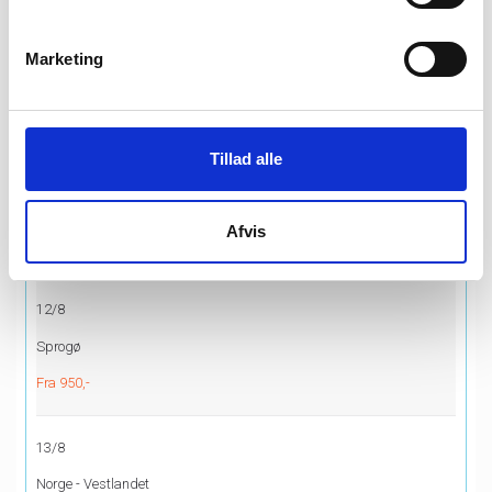
10/8
Marketing
Norge - Fjordlandet
Fra 11.795,-
Tillad alle
11/8
Ud i det blå
Afvis
Fra 795,-
12/8
Sprogø
Fra 950,-
13/8
Norge - Vestlandet