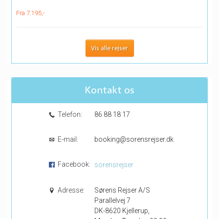
Fra 7.195,-
Vis alle rejser
Kontakt os
Telefon:
86 88 18 17
E-mail:
booking@sorensrejser.dk
Facebook:
sorensrejser
Adresse:
Sørens Rejser A/S
Parallelvej 7
DK-8620 Kjellerup,