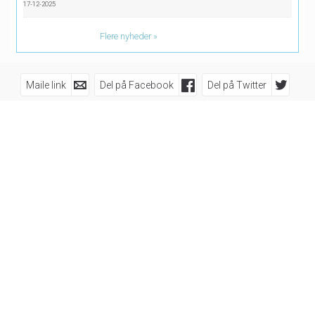
17-12-2025
Flere nyheder
Maile link
Del på Facebook
Del på Twitter
Del på Google Plus
Følg os på