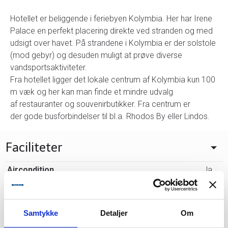
Hotellet er beliggende i feriebyen Kolymbia. Her har Irene
Palace en perfekt placering direkte ved stranden og med
udsigt over havet. På strandene i Kolymbia er der solstole
(mod gebyr) og desuden muligt at prøve diverse
vandsportsaktiviteter.
Fra hotellet ligger det lokale centrum af Kolymbia kun 100
m væk og her kan man finde et mindre udvalg
af restauranter og souvenirbutikker. Fra centrum er
der gode busforbindelser til bl.a. Rhodos By eller Lindos.
Faciliteter
Aircondition
Ja
Bar
Ja
Døgnåben reception
Ja
Samtykke
Detaljer
Om
Elevator
Ja