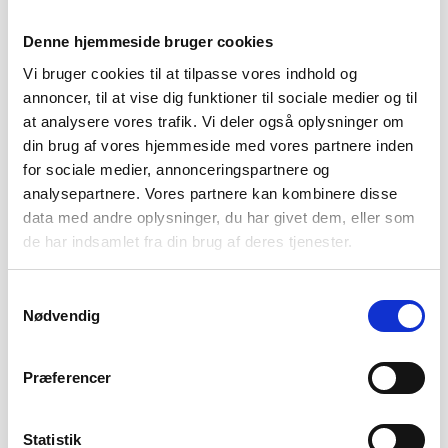
Gratis wi-fi
Ja
Denne hjemmeside bruger cookies
Hårtørrer
Ja
Vi bruger cookies til at tilpasse vores indhold og
Kabel/satellit-tv
Ja
annoncer, til at vise dig funktioner til sociale medier og til
Reception
Ja
at analysere vores trafik. Vi deler også oplysninger om
din brug af vores hjemmeside med vores partnere inden
Restaurant
Ja
for sociale medier, annonceringspartnere og
Swimmingpool
Ja
analysepartnere. Vores partnere kan kombinere disse
data med andre oplysninger, du har givet dem, eller som
Terrasse
Ja
de har indsamlet fra din brug af deres tjenester.
Rejsekalender
Samtykkevalg
Nødvendig
9/8
Præferencer
Schweiz - Bernina Express - ad verdens stejleste jernbanespor
Fra 11.595,-
Statistik