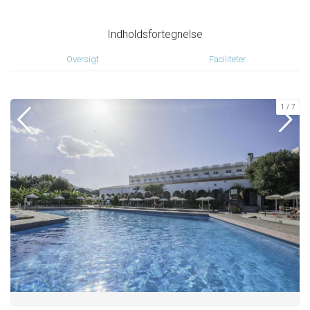
Indholdsfortegnelse
Oversigt
Faciliteter
1
7