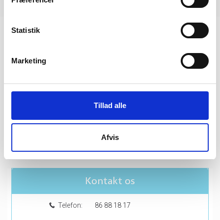
Kort
Statistik
Rejsekalender
Marketing
17/4
Strikkeferie ved Lago Maggiore - Italien
Fra 9.499,-
Tillad alle
Afvis
Vis alle rejser
Kontakt os
Telefon:
86 88 18 17