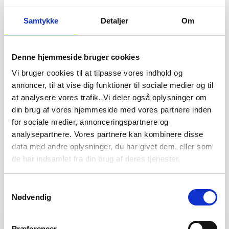
Faciliteter
Samtykke
Detaljer
Om
Aircondition
Ja
Bar
Ja
Denne hjemmeside bruger cookies
Døgnåben reception
Ja
Vi bruger cookies til at tilpasse vores indhold og
Elkedel
Ja
annoncer, til at vise dig funktioner til sociale medier og til
Gratis wi-fi
Ja
at analysere vores trafik. Vi deler også oplysninger om
din brug af vores hjemmeside med vores partnere inden
Hårtørrer
Ja
for sociale medier, annonceringspartnere og
Kabel/satellit-tv
Ja
analysepartnere. Vores partnere kan kombinere disse
data med andre oplysninger, du har givet dem, eller som
Reception
Ja
de har indsamlet fra din brug af deres tjenester.
Restaurant
Ja
Swimmingpool
Ja
Samtykkevalg
Nødvendig
Terrasse
Ja
Præferencer