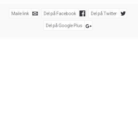
Maile link
Del på Facebook
Del på Twitter
Del på Google Plus
Følg os på
Sørens Rejser A/S
Parallelvej 7