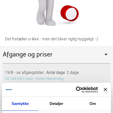
Det fortæller vi ikke - men det bliver rigtig hyggeligt :-)
Afgange og priser
19/8
- se afgangstider
2 dage
Hotel Hemmelig
Ud i det blå 2 dage
Fuldbooket, venteliste
2.695,-
Mere information
Book på venteliste
Samtykke
Detaljer
Om
31/8
- se afgangstider
5 dage