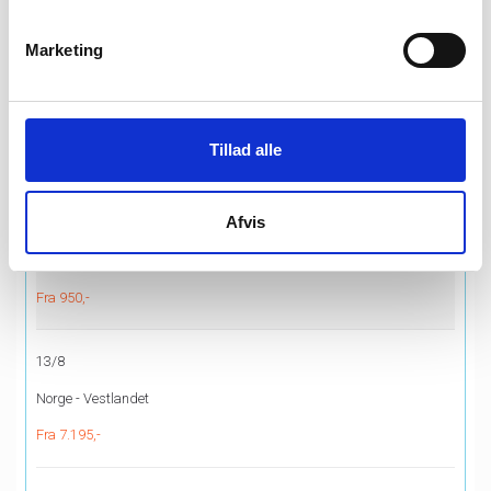
Fra 11.795,-
Marketing
11/8
Ud i det blå
Tillad alle
Fra 795,-
Afvis
12/8
Sprogø
Fra 950,-
13/8
Norge - Vestlandet
Fra 7.195,-