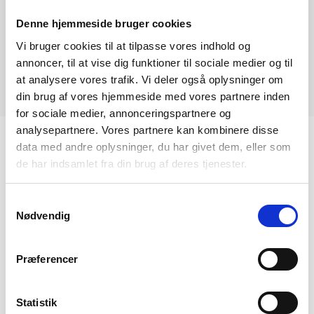
Hotel Hemmelig
Ud i det blå 5 dage
Denne hjemmeside bruger cookies
Fuldbooket, venteliste
5.995,-
Vi bruger cookies til at tilpasse vores indhold og
Mere information
Book på venteliste
annoncer, til at vise dig funktioner til sociale medier og til
at analysere vores trafik. Vi deler også oplysninger om
din brug af vores hjemmeside med vores partnere inden
for sociale medier, annonceringspartnere og
analysepartnere. Vores partnere kan kombinere disse
Rejsekalender
data med andre oplysninger, du har givet dem, eller som
de har indsamlet fra din brug af deres tjenester.
9/8
Samtykkevalg
Nødvendig
Schweiz - Bernina Express - ad verdens stejleste jernbanespor
Fra 11.595,-
Præferencer
10/8
Statistik
Norge - Fjordlandet