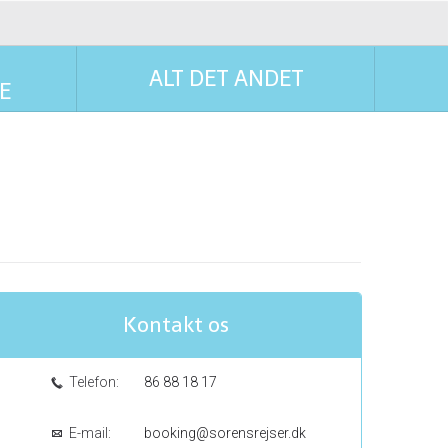
ALT DET ANDET
E
Kontakt os
Telefon:
86 88 18 17
E-mail:
booking@sorensrejser.dk