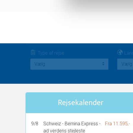
Type af rejse
Lan
Vælg
Vælg
Rejsekalender
9/8
Schweiz - Bernina Express -
Fra 11.595,-
ad verdens stejleste