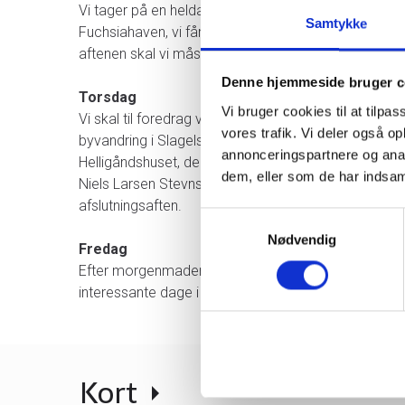
Vi tager på en heldagsudflugt til Sorø, hvor vi får en 
Samtykke
Fuchsiahaven, vi får en omvisning i den nyrenove
aftenen skal vi måske lave kalligrafi, skrive digte elle
Denne hjemmeside bruger c
Torsdag
Vi bruger cookies til at tilpas
Vi skal til foredrag ved Erik Lindsø, der er Danmark
vores trafik. Vi deler også 
byvandring i Slagelse og omvisning på Klosteret, der 
annonceringspartnere og anal
Helligåndshuset, der er noget af det mest velbevared
dem, eller som de har indsaml
Niels Larsen Stevns. Dernæst får vi en omvisning 
afslutningsaften.
Samtykkevalg
Nødvendig
Fredag
Efter morgenmaden er der foredrag med efterfølgen
interessante dage i godt selskab.
Kort