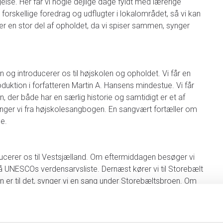
se. Her får vi nogle dejlige dage fyldt med lærerige
l forskellige foredrag og udflugter i lokalområdet, så vi kan
 en stor del af opholdet, da vi spiser sammen, synger
 og introducerer os til højskolen og opholdet. Vi får en
oduktion i forfatteren Martin A. Hansens mindestue. Vi får
, der både har en særlig historie og samtidigt er et af
nger vi fra højskolesangbogen. En sangvært fortæller om
e.
ducerer os til Vestsjælland. Om eftermiddagen besøger vi
å UNESCOs verdensarvsliste. Dernæst kører vi til Storebælt
 er til det, synger vi en sang under Storebæltsbroen. Om