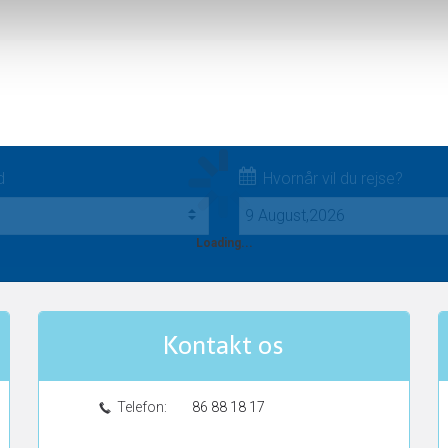
d
Hvornår vil du rejse?
Loading...
Kontakt os
Telefon:
86 88 18 17