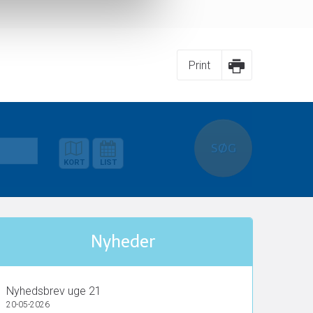
Print
Kort
Rejsekalender
SØG
Nyheder
Nyhedsbrev uge 21
20-05-2026