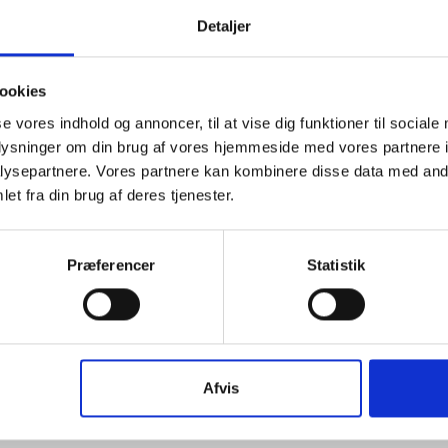
omvisning i det historiske Akademi, vi går tur i
Detaljer
rede Klosterkirke og besøger byens kunstmuseum. Om
r høre fortællinger.
ookies
se vores indhold og annoncer, til at vise dig funktioner til sociale
s mest benyttede foredragsholder. Herefter tager vi på
oplysninger om din brug af vores hjemmeside med vores partnere i
er en stiftelse med 33 lejligheder fra 1585. I
ysepartnere. Vores partnere kan kombinere disse data med andr
e byggeri i Slagelse fra middelalderen, ser vi frescoer af
et fra din brug af deres tjenester.
på Slagelse Museum. Om aftenen er der koncert og
Præferencer
Statistik
de frokost. Når alle er mætte drager hjemad efter 5
Afvis