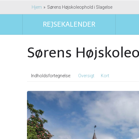
Hjem
»
Sørens Højskoleophold i Slagelse
REJSEKALENDER
Sørens Højskoleo
Indholdsfortegnelse
Oversigt
Kort