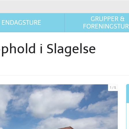
GRUPPER &
ENDAGSTURE
FORENINGSTUR
phold i Slagelse
1
5