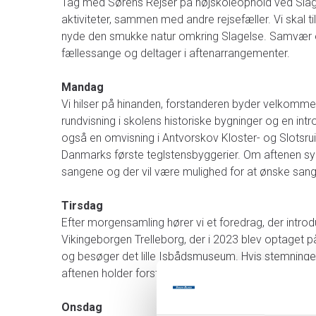
Tag med Sørens Rejser på højskoleophold ved Slagel
aktiviteter, sammen med andre rejsefæller. Vi skal ti
nyde den smukke natur omkring Slagelse. Samvær er
fællessange og deltager i aftenarrangementer.
Mandag
Vi hilser på hinanden, forstanderen byder velkommen
rundvisning i skolens historiske bygninger og en intr
også en omvisning i Antvorskov Kloster- og Slotsruin
Danmarks første teglstensbyggerier. Om aftenen sy
sangene og der vil være mulighed for at ønske sang
Tirsdag
Efter morgensamling hører vi et foredrag, der intro
Vikingeborgen Trelleborg, der i 2023 blev optaget p
og besøger det lille Isbådsmuseum. Hvis stemningen
aftenen holder forstanderen et foredrag.
Onsdag