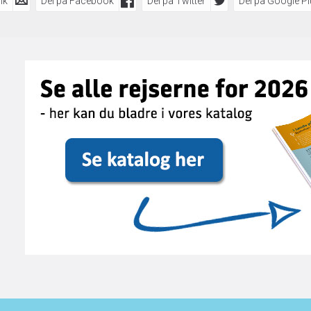
nk
Del på Facebook
Del på Twitter
Del på Google P