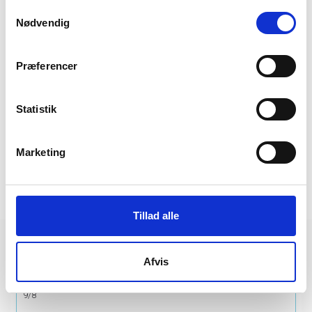
Samtykkevalg
13-06-2023
Nødvendig
Danmark består af over 440 navngivne øer hvoraf 72 af dem er beboet.
Nu giver vi jer mulighed for at besøge 21 af dem på én rejse.
Vi besøger bl.a. Alrø, Samsø, Enø, Møn, Farø, Falster, Lolland, Siø, Thurø,
Præferencer
Frederiksø og Ærø
Klik for mere infor
Statistik
HER
Marketing
Side
10
af
16
‹
›
10
Tillad alle
Rejsekalender
Afvis
9/8