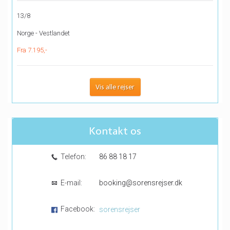
13/8
Norge - Vestlandet
Fra 7.195,-
Vis alle rejser
Kontakt os
Telefon:
86 88 18 17
E-mail:
booking@sorensrejser.dk
Facebook:
sorensrejser