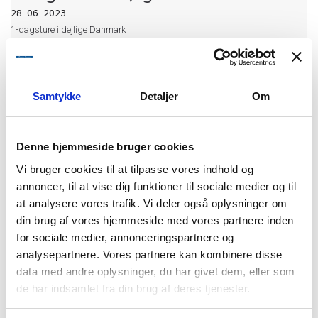
28-06-2023
1-dagsture i dejlige Danmark
Se mere
HER
Samtykke
Detaljer
Om
NYHED 2024 Budapest - Bratislava -
Wien
Denne hjemmeside bruger cookies
Vi bruger cookies til at tilpasse vores indhold og
20-06-2023
annoncer, til at vise dig funktioner til sociale medier og til
NYHED 2024 - Oplev 10 dage i 3 historiske hovedstæder langs Donau
at analysere vores trafik. Vi deler også oplysninger om
Budapest - Bratislava - Wien
din brug af vores hjemmeside med vores partnere inden
for sociale medier, annonceringspartnere og
Læs mere
analysepartnere. Vores partnere kan kombinere disse
HER
data med andre oplysninger, du har givet dem, eller som
de har indsamlet fra din brug af deres tjenester.
Oplev 21 danske øer på 5 dage..