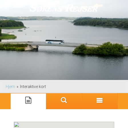
Hjem
»
Interaktive kort