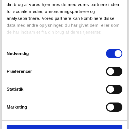
din brug af vores hjemmeside med vores partnere inden
Fra 11.795,-
for sociale medier, annonceringspartnere og
analysepartnere. Vores partnere kan kombinere disse
data med andre oplysninger, du har givet dem, eller som
11/8
de har indsamlet fra din brug af deres tjenester.
Ud i det blå
Fra 795,-
Samtykkevalg
Nødvendig
12/8
Præferencer
Sprogø
Fra 950,-
Statistik
13/8
Marketing
Norge - Vestlandet
Fra 7.195,-