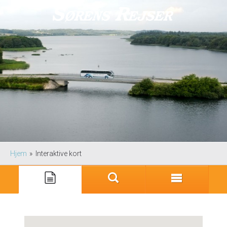
Hjem
»
Interaktive kort