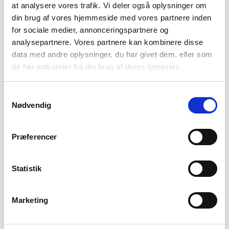
at analysere vores trafik. Vi deler også oplysninger om
Fra 3.695,-
din brug af vores hjemmeside med vores partnere inden
for sociale medier, annonceringspartnere og
analysepartnere. Vores partnere kan kombinere disse
9/8
data med andre oplysninger, du har givet dem, eller som
Schweiz - Bernina Express - ad verdens stejleste jernbanespor
de har indsamlet fra din brug af deres tjenester.
Fra 11.595,-
Samtykkevalg
Nødvendig
10/8
Norge - Fjordlandet
Præferencer
Fra 11.795,-
Statistik
11/8
Ud i det blå
Marketing
Fra 795,-