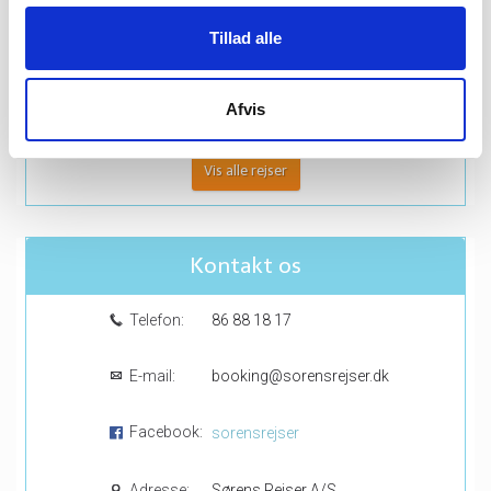
12/8
Tillad alle
Sprogø
Fra 950,-
Afvis
Vis alle rejser
Kontakt os
Telefon:
86 88 18 17
E-mail:
booking@sorensrejser.dk
Facebook:
sorensrejser
Adresse:
Sørens Rejser A/S