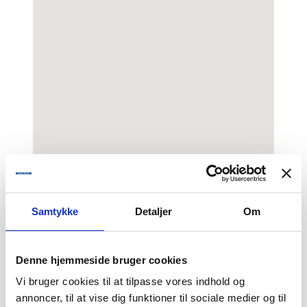
Samtykke
Detaljer
Om
Rejsekalender
Denne hjemmeside bruger cookies
Vi bruger cookies til at tilpasse vores indhold og
8/8
annoncer, til at vise dig funktioner til sociale medier og til
Sørens Unikke - Cirkusrevyen med GULDPAKKEN