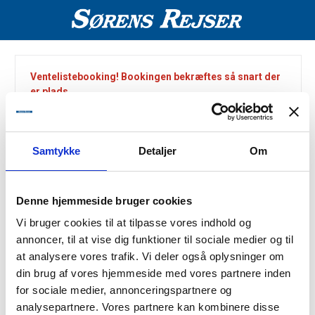
Ventelistebooking! Bookingen bekræftes så snart der
er plads.
Samtykke
Detaljer
Om
Valgt rejse
Denne hjemmeside bruger cookies
Destination:
Rügen
Vi bruger cookies til at tilpasse vores indhold og
Periode:
annoncer, til at vise dig funktioner til sociale medier og til
7 - 11 september 2026
at analysere vores trafik. Vi deler også oplysninger om
Inkluderet i rejsen:
din brug af vores hjemmeside med vores partnere inden
Kaffe og rundstykke 1. dag
for sociale medier, annonceringspartnere og
1 x frokostpakke 1. dag
analysepartnere. Vores partnere kan kombinere disse