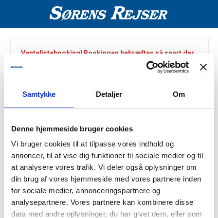
Ventelistebooking! Bookingen bekræftes så snart der
er plads.
Samtykke
Detaljer
Om
Valgt rejse
Denne hjemmeside bruger cookies
Destination:
Vi bruger cookies til at tilpasse vores indhold og
Mosel
annoncer, til at vise dig funktioner til sociale medier og til
Periode:
at analysere vores trafik. Vi deler også oplysninger om
25 - 30 august 2026
din brug af vores hjemmeside med vores partnere inden
Inkluderet i rejsen:
for sociale medier, annonceringspartnere og
Kaffe og rundstykke 1. dag
analysepartnere. Vores partnere kan kombinere disse
5 x Hotelovernatninger
data med andre oplysninger, du har givet dem, eller som