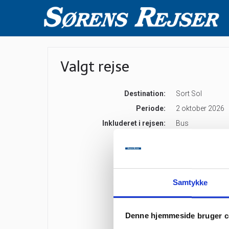
Valgt rejse
Destination:
Sort Sol
Periode:
2 oktober 2026
Inkluderet i rejsen:
Bus
Sandwich
Eftermiddagskaf
2-retters middag
Guide til ”Sort So
Grundpris:
795,-
pr. person
Samtykke
Antal personer:
Denne hjemmeside bruger c