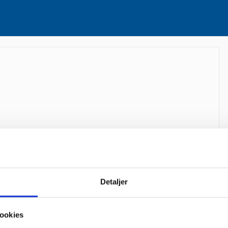
fe og kage
l”
Detaljer
ookies